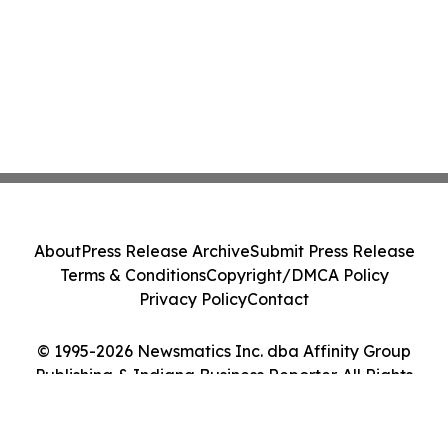
About
Press Release Archive
Submit Press Release
Terms & Conditions
Copyright/DMCA Policy
Privacy Policy
Contact
© 1995-2026 Newsmatics Inc. dba Affinity Group
Publishing & Indiana Business Reporter. All Rights
Reserved.
Cookie Settings / Your Privacy Choices