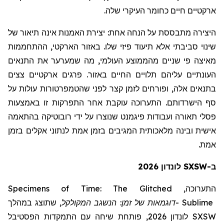
ארקטיים חיים כחומר העיקרי שלה.
היצירה מתבססת על הנחה אחת:
יצירת האמנות אינה תיאור של
שינוי סביבתי אלא תיעוד פיזי שלו. באזור הארקטי, ההתחממות
מאיצה פי שניים מהממוצע העולמי, מה שמערער את התנאים
העונתיים עליהם תלויים החיים באזור. פרגים ארקטיים צצים
בתנאים אלה, ופורחים לזמן קצר לפני שהטמפרטורות עולות על
סף הישרדותם. התערוכה עוקבת אחר התפרקות זו באמצעות
פסלי תאורה ועבודות פיגמנט שנוצרו על ידי רובוטיקה בהתאמה
אישית ובינה מלאכותית המגיבים בזמן אמת לנתוני אקלים בזמן
אמת.
ב-SXSW לונדון 2026
Specimens of Time: The Glitched
התערוכה,
שתוצג במהלך
,
המקולקל
דוגמאות של זמן: הנשגב
-
Sublime
לונדון 2026, פותחת שיחה עם התמקדות הפסטיבל
SXSW