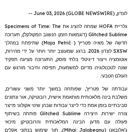
לונדון, June 03, 2026 (GLOBE NEWSWIRE) --
Specimens of Time: The
שמחה להציג את
HOFA
גלריית
תערוכה
(דוגמאות הזמן: הנשגב המקולקל),
Glitched Sublime
שתיפתח במהלך
)
Maja Petrić
(
'
פטריץ
חדשה של מאיה
לונדון 2026. ברגע שמעוצב יותר ויותר על ידי מהירות,
SXSW
אוטומציה וייצור דיגיטלי בלתי פוסק, התערוכה מציעה תפקיד
שונה לטכנולוגיה: מדיום למשמעות, תפיסה וחיבור מורגש עם
העולם הטבעי.
עבודתה
של
פטריץ
', שפותחה במשך יותר משני עשורים,
משלבת בינה מלאכותית מותאמת אישית, רובוטיקה, אור ונתונים
סביבתיים בזמן אמת כדי לייצר עבודות שבהן שינוי אקולוגי מייצר
פותחה בשיתוף
Glitched Sublime
צורה ישירות. היצירה
פעולה עם מדען הבינה המלאכותית
והרובוטיקן
מיכאי
, תוך שימוש בנתוני אקלים
)
Mihai Jalobeanu
(
ג'אלובאנו