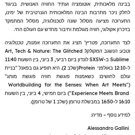
בבינה מלאכותית, אוטומציה ועתיד החוויה האנושית. בניגוד
לחלק ניכר מתרבות הבינה המלאכותית הגנרטיבית של ימינו,
התערוכה מציעה מסלול שונה לטכנולוגיה, מסלול המתמקד
בזיכרון אקולוגי, חוויה מגולמת וחיבור מחדש עם העולם החי.
אמנות, טכנולוגיה
תציג את התערוכה
'
פטריץ
לצד התערוכה,
Art, Tech & Nature: The Glitched
המקולקל
וטבע: הנשגב
לונדון ביום רביעי, 3 ביוני, בין השעות 11:40
SXSW
ב-
Sublime
"בניית
(שלב 2). היא תופיע גם בפאנל
Protein
ל-12:10 באולפני
עולם לחושים: כשאמנות פוגשת חוויה פוגשת מותג"
Worldbuilding for the Senses: When Art Meets
"
(
ביום חמישי, 4 ביוני, בין השעות
)
"
Experience Meets Brand
16:10 ל-16:50 במבשלת טרומן (שלב 1 של טרומן).
מדיה:
–
למידע נוסף
Alessandro Gallini