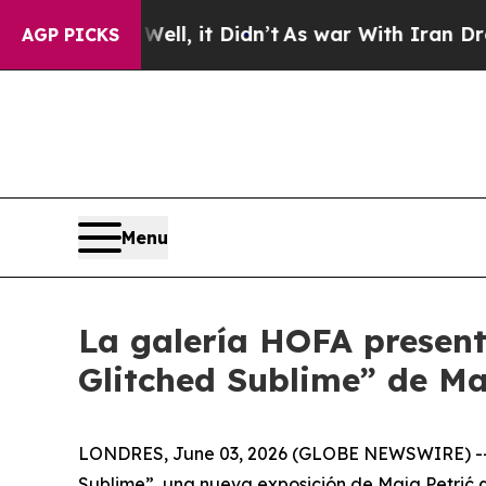
 40%. Well, it Didn’t
As war With Iran Drove oi
AGP PICKS
Menu
La galería HOFA present
Glitched Sublime” de M
LONDRES, June 03, 2026 (GLOBE NEWSWIRE) -- La
Sublime
”, una nueva exposición de Maja Petri