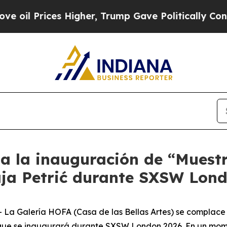
l Prices Higher, Trump Gave Politically Connect
a la inauguración de “Muestr
aja Petrić durante SXSW Lon
 Galería HOFA (Casa de las Bellas Artes) se complace 
ć que se inaugurará durante SXSW London 2026. En un mo