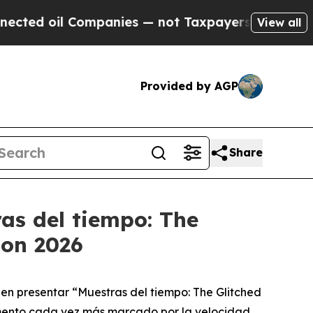
ed oil Companies — not Taxpayers — the Chance to
View all
Provided by AGP
Share
as del tiempo: The
don 2026
en presentar “
Muestras del tiempo: The Glitched
mento cada vez más marcado por la velocidad,