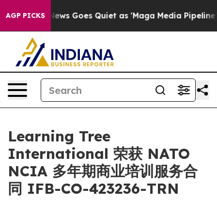
xist
Fox News Goes Quiet as 'Maga Media Pipeline' Bac
AGP PICKS
Learning Tree
International 荣获 NATO
NCIA 多年期商业培训服务合
同 IFB-CO-423236-TRN