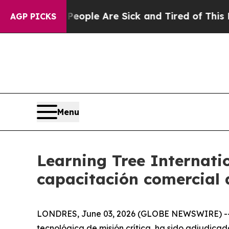
 Win: “People Are Sick and Tired of This Politics
AGP PICKS
Menu
Learning Tree Internatio
capacitación comercial
LONDRES, June 03, 2026 (GLOBE NEWSWIRE) -- Lea
tecnológica de misión crítica, ha sido adjudica