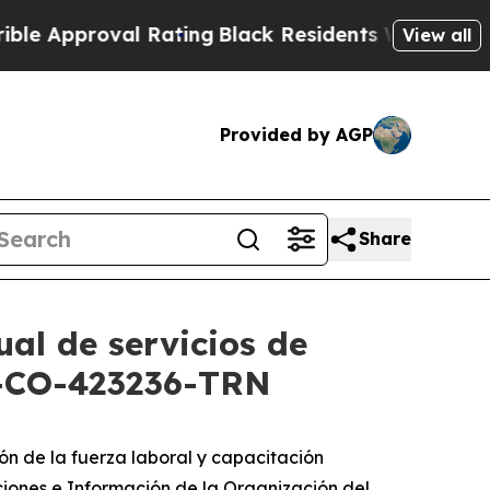
pproval Rating
Black Residents Warned of Abusive
View all
Provided by AGP
Share
ual de servicios de
B-CO-423236-TRN
n de la fuerza laboral y capacitación
ciones e Información de la Organización del