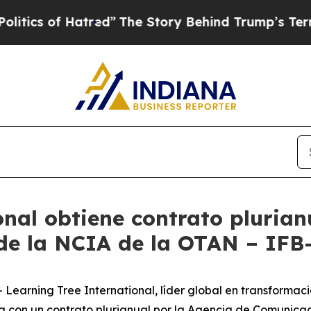
 of Hatred”
The Story Behind Trump’s Terrible A
nal obtiene contrato plurian
 de la NCIA de la OTAN – IF
rning Tree International, líder global en transformació
da con un contrato plurianual por la Agencia de Comunica