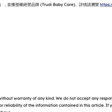
tyCase），並獲授權經營品牌 (Trudi Baby Care)。詳情請瀏覽
https:/
without warranty of any kind. We do not accept any responsib
r reliability of the information contained in this article. I