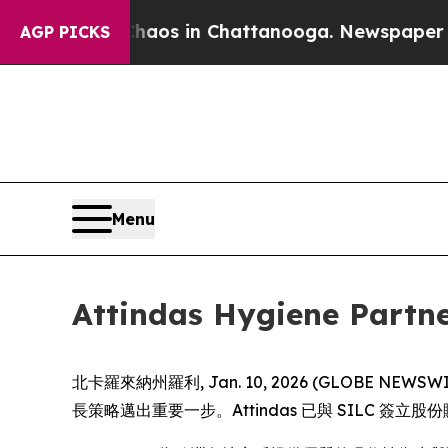
ollapse
Chaos in Chattanooga. Newspaper Owner 
AGP PICKS
Menu
Attindas Hygiene 
北卡羅來納州羅利, Jan. 10, 2026 (GLOBE NEWSWIRE) 
長策略邁出重要一步。Attindas 已與 SILC 簽