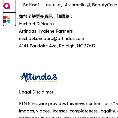
（Soffisof、Laurella、Assorbello 及 Beau
如欲了解更多資訊，請聯絡：
Michael DiMauro
Attindas Hygiene Partners
michael.dimauro@attindas.com
4141 Parklake Ave, Raleigh, NC 27617
Legal Disclaimer:
EIN Presswire provides this news content "as is" 
images, videos, licenses, completeness, legality, o