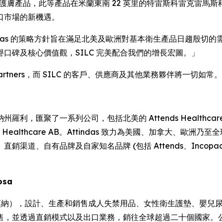
生與護膚產品，此等產品在米蘭東南 22 英里的特雷斯科雷克雷馬斯科廠房
口市場的新機遇。
Attindas 的策略方針旨在滿足北美及歐洲對基本衛生產品日趨殷切的需求。今日 
口碑及核心價值觀，SILC 完美配合我們的增長宏圖。」
ne Partners，而 SILC 的客戶、供應商及其他業務夥伴將一切如常。
納州羅利，匯聚了一系列公司，包括北美的 Attends Healthcare Produ
 Attends Healthcare AB。Attindas 致力為美國、加
直銷渠道、自有品牌及自家知名品牌 (包括
Attends、Incopa
losa
雷莫納），設計、生產和銷售成人失禁用品、女性衛生護墊、嬰兒
售，並透過直銷模式以及出口業務，銷往全球超過二十個國家。