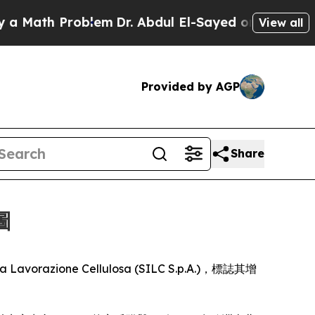
ath Problem
Dr. Abdul El-Sayed on Historic Michi
View all
Provided by AGP
Share
圖
 Lavorazione Cellulosa (SILC S.p.A.)，標誌其增