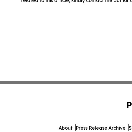
related to this article, kindly contact the author
P
About
Press Release Archive
S