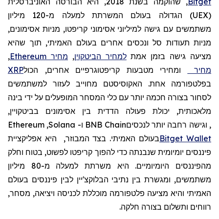
Bitget
,
שהוקמה
בשנת 2018, היא הבורסה האוניברסלית
(
UEX
)
הגדולה בעולם
המשרתת למעלה מ-120
מיליון
משתמשים
עם גישה למיליוני אסימוני קריפטו, מניות אסימונים,
מניות תעודות סל ונכסים אחרים בעולם האמיתי, תוך שהיא
מציעה גישה בזמן אמת
למחיר הביטקוין
,
מחיר
Ethereum
,
מחיר
ומחירי מטבעות קריפטוגרפיים אחרים, הכול
XRP
בפלטפורמה אחת. האקוסיסטם מחוייב לעזור למשתמשים
לסחור בצורה חכמה יותר עם כלי המסחר המופעלים על ידי בינה
מלאכותית, יכולת פעולה הדדית בין אסימונים בביטקויין,
, וגישה רחבה יותר לנכסים
BNB Chain
ו-
Solana
,
Ethereum
Wallet
Bitget
בעולם האמיתי. בצד המבוזר,
היא אפליקציית
פיננסים יומיומית שנבנתה כדי להפוך קריפטו לפשוט, בטוח וחלק
מהפיננסים היומיומיים. היא
משרתת
למעלה
מ
-80
מיליון
משתמשים
,
ומגשרת
בין
נתיבי
הבלוקצ
'
יין
לבין
פיננסים
בעולם
האמיתי
והיא
מצי
עה
פלטפורמה
מוכללת
לכניסה
ויציאה
,
מסחר
,
רווחים
ותשלום
בצורה
חלקה
.