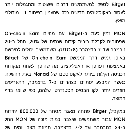
Bitget
לספק למשתמשים דרכים פשוטות ומתגמלות יותר
לעסוק באקוסיטמים חדשים ככל שהעניין בפיתוח
L1
מודולרי
מואץ.
MON
זמין כעת ב-
Bitget
עם מנויים
On-chain Earn
שפתוחים לקבלת ריבית קידום שנתית של 20%, החל ב-20
נובמבר ועד 7 בדצמבר (
UTC+8
). משתמשים יכולים להירשם
באופן גמיש דרך הממשק
On-chain Earn
של
Bitget
באמצעות דפדפן או האפליקציה, מה שהופך לאחת מנקודות
הכניסה הקלות ביותר לאקוסיסטם של
Monad
בעת ההשקה.
כאשר המבצע יסתיים בצהריים ב-7 בדצמבר, התעריפים
חוזרים יחזרו לקו הבסיס הסטנדרטי שלהם, כפי שיוצג בדף
המוצר.
במקביל,
Bitget
פתחה מאגר מסחר של 800,000 יחידות
MON
עבור משתמשים שיצברו כמות מזכה של
MON
החל
ב-24 בנובמבר ועד ל-7 בדצמבר. תמונת מצב יומית של