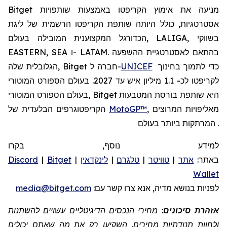
Bitget מניעה את אימוץ הקריפטו באמצעות שותפויות
אסטרטגיות, כולל היותה שותפת הקריפטו הרשמית של ליגת
הכדורגל המקצוענית המובילה בעולם, LALIGA, בשווקי
EASTERN, SEA ו- LATAM. בהתאם לאסטרטגיית ההשפעה
כדי לתמוך בחינוך
UNICEF
הגלובלית שלה, Bitget חברה ל-
לקריפטו לכ- 1.1 מיליון איש עד 2027. בעולם הספורט המוטורי
בעולם הספורט המוטורי, Bitget היא שותפת בורסת המטבעות
, מאליפויות המרוצים
MotoGP™
הקריפטוגרפים הבלעדית של
המרתקות ביותר בעולם.
למידע נוסף, בקרו
באתר:
אתר
|
טוויטר
|
טלגרם
|
לינקדאין
|
Bitget
|
Discord
Wallet
לפניות
בנושא מדיה, אנא צרו קשר
עם:
media@bitget.com
אזהרת סיכונים
: מחירי הנכסים הדיגיטליים עשויים להשתנות
ולחוות תנודתיות מחירים. השקיעו רק את מה שאתם יכולים