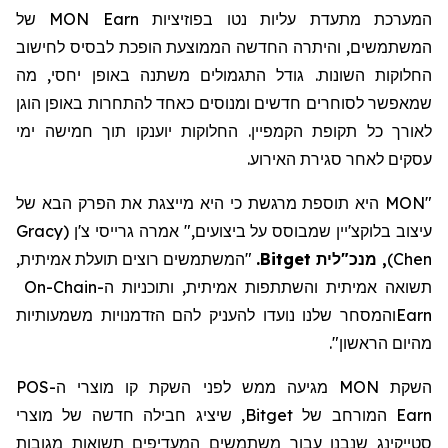
המערכת מתעדת עליות נטו בפוזיציות
MON Earn
של
המשתמשים, והיתרה החדשה הממוצעת הופכת לבסיס לחישוב
החלוקות השונות. גודל התגמולים משתנה באופן יחסי, מה
שמאפשר לסוחרים חדשים ומנוסים כאחד להתחרות באופן הוגן
לאורך כל תקופת הקמפיין. החלוקות יוענקו תוך חמישה ימי
עסקים לאחר סגירת האירוע.
"MON היא תוספת מרגשת כי היא מייצגת את הפרק הבא של
עיצוב בלוקצ'יין שמבוסס על ביצועים," אמרה גרייסי צ'ן
(
Gracy
Chen
)
,
מנכ"לית Bitget
.
"המשתמשים רוצים תועלת אמיתית,
תשואה אמיתית והשתתפות אמיתית, ותוכניות ה-
On-Chain
Earn
והמסחר שלנו נועדו להעניק להם הזדמנויות משמעותיות
מהיום הראשון
".
השקת
MON
מגיעה ממש לפני השקת קו מוצרי ה-
POS
Earn
המורחב של
Bitget
, שיציג חבילה חדשה של מוצרי
סטייקינג
שנבנו עבור משתמשים המעדיפים תשואות מגובות