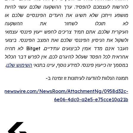
להרשות לעצמכם להפסיד. ערך ההשקעה שלכם עשוי להיות
מושפע וייתכן שלא תשיגו את היעדים הפיננסיים שלכם או
לא תוכלו לשחזר את ההשקעה
העיקרית שלכם. אתם תמיד צריכים לחפש ייעוץ פיננסי עצמאי
ולשקול את הניסיון הפיננסי שלכם ואת המצב הפיננסי. ביצועי
העבר אינם מדד אמין לביצועים עתידיים.
Bitget
לא תהיה
אחראית לכל הפסד שעלול להיגרם לכם. אין לפרש דבר הכלול
במסמך זה כייעוץ פיננסי. למידע נוסף, עיינו בתנאי
השימוש שלנו
.
תמונה
הנלוות
להודעה לעיתונות זו
זמינה
ב
-
obenewswire.com/NewsRoom/AttachmentNg/0958d32c-
6e06-4dc0-a2e5-e75cce10a21b