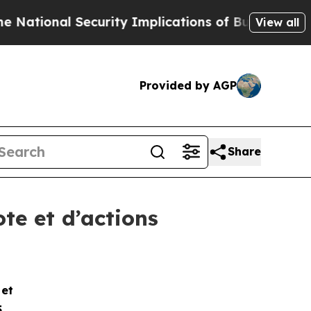
ional Security Implications of Building Frontier
View all
Provided by AGP
Share
te et d’actions
et
5