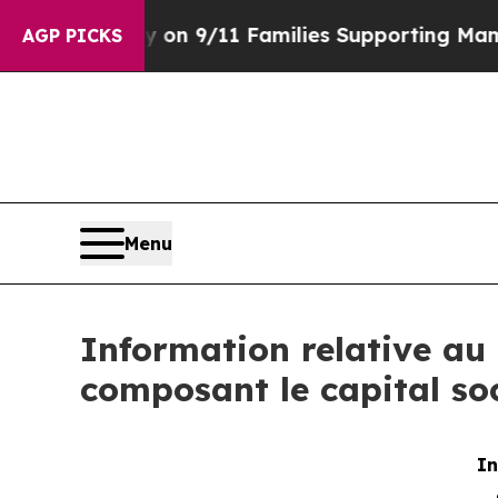
irs Story on 9/11 Families Supporting Mamdani
AGP PICKS
Menu
Information relative au 
composant le capital soc
In