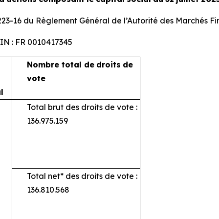
 223-16 du Règlement Général de l’Autorité des Marchés Fi
SIN : FR 0010417345
Nombre total de
droits
de
vote
l
Total brut des droits de vote :
136.975.159
Total net* des droits de vote :
136.810.568