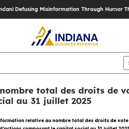
Defusing Misinformation Through Humor
The Nat
nombre total des droits de vo
ial au 31 juillet 2025
formation
relative
au
nombre
total
des
droits
de
vote
d’actions
composant
le
capital
social
au
31
juillet
202